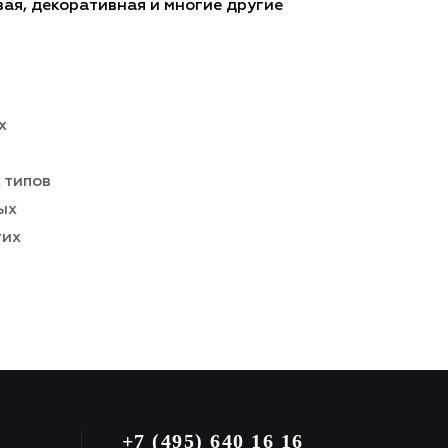
ая, декоративная и многие другие
х
 типов
ых
гих
+7 (495) 640 16 16