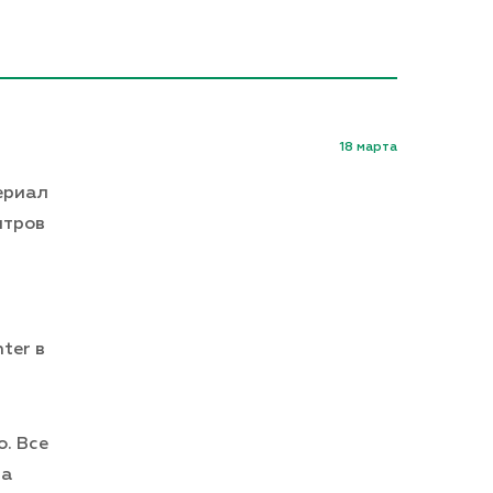
18 марта
териал
нтров
ter в
о. Все
ва