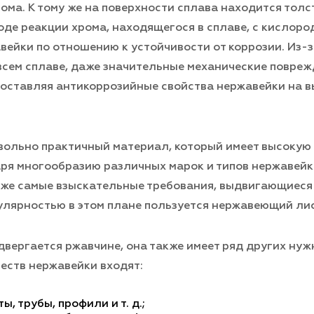
ома. К тому же на поверхности сплава находится тол
оде реакции хрома, находящегося в сплаве, с кислоро
ейки по отношению к устойчивости от коррозии. Из-за
 всем сплаве, даже значительные механические повре
 оставляя антикоррозийные свойства нержавейки на 
вольно практичный материал, который имеет высокую
аря многообразию различных марок и типов нержавейк
же самые взыскательные требования, выдвигающиеся
лярностью в этом плане пользуется нержавеющий лис
двергается ржавчине, она также имеет ряд других ну
честв нержавейки входят:
 трубы, профили и т. д.;