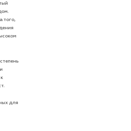
стый
дом.
 того,
ждения
высоком
 степень
и
 к
т.
жных для