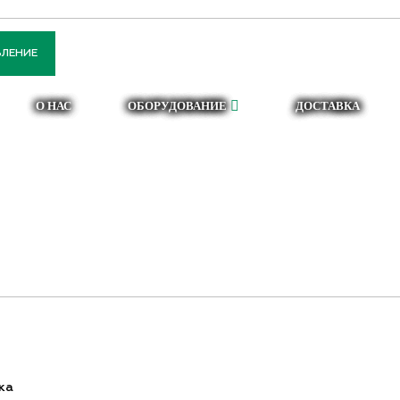
141051, Московская обл.,
ПН-ПТ: 8.00-17.
Мытищинский район, д.
СБ-ВС: Выходн
ВЛЕНИЕ
Красная Горка
О НАС
ОБОРУДОВАНИЕ
ДОСТАВКА
НУЖНА НЕРЖАВЕ
ка