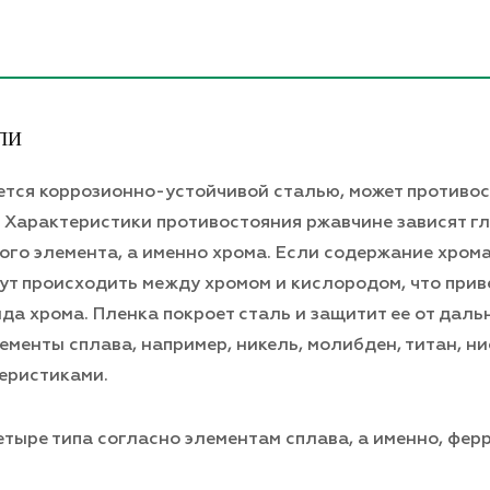
ЛИ
ется коррозионно-устойчивой сталью, может противо
й. Характеристики противостояния ржавчине зависят г
ого элемента, а именно хрома. Если содержание хрома
дут происходить между хромом и кислородом, что прив
да хрома. Пленка покроет сталь и защитит ее от дал
ементы сплава, например, никель, молибден, титан, ни
теристиками.
ыре типа согласно элементам сплава, а именно, фер