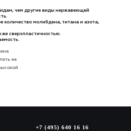
ридам, чем другие виды нержавеющей
ть.
 количество молибдена, титана и азота,
кже сверхпластичностью.
аемость.
жена
лять ее
высокой
+7 (495) 640 16 16