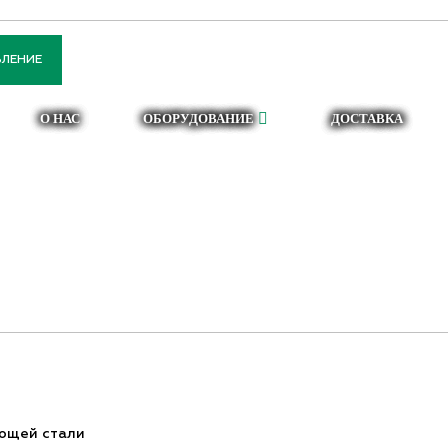
141051, Московская обл.,
ПН-ПТ: 8.00-17.
Мытищинский район, д.
СБ-ВС: Выходн
ВЛЕНИЕ
Красная Горка
О НАС
ОБОРУДОВАНИЕ
ДОСТАВКА
ИСТИКИ НЕРЖАВ
ющей стали