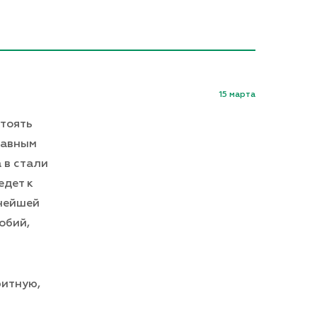
15 марта
стоять
лавным
 в стали
едет к
ьнейшей
обий,
ритную,