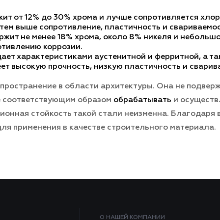
ит от 12% до 30% хрома и лучше сопротивляется хло
 тем выше сопротивление, пластичность и свариваемос
жит не менее 18% хрома, около 8% никеля и небольшое
отивлению коррозии.
ет характеристиками аустенитной и ферритной, а та
т высокую прочность, низкую пластичность и сварив
ространение в области архитектуры. Она не подвер
ее соответствующим образом
обрабатывать
и осуществ
ионная стойкость такой стали неизменна. Благодаря 
ля применения в качестве строительного материала.
О НАШЕЙ КОМПАНИИ