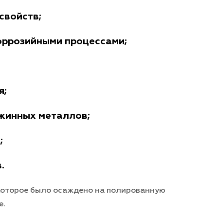
свойств;
оррозийными процессами;
я;
жинных металлов;
;
.
 которое было осаждено на полированную
е.